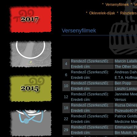
*
Versenyfilmek
*
V
*
Oklevelek-díjak
*
Részletes
Versenyfilmek
Rendező (Szerkesztő):
Marcin Latall
4
Eredeti cím:
The Other Sid
Rendező (Szerkesztő):
Andreas Dah
6
Eredeti cím:
E.T.A. Hoffm
Rendező (Szerkesztő):
Ben Popp
10
Eredeti cím:
Laszlo Lassu
Rendező (Szerkesztő):
Janneke Me
12
Eredeti cím:
Versus
Rendező (Szerkesztő):
Ruzsa Déne
18
Eredeti cím:
Pszeudo40 P
Rendező (Szerkesztő):
Patrice Gold
22
Eredeti cím:
Medicine Mee
Rendező (Szerkesztő):
Emmanuel Pl
29
Eredeti cím:
Bin Mutoh, th