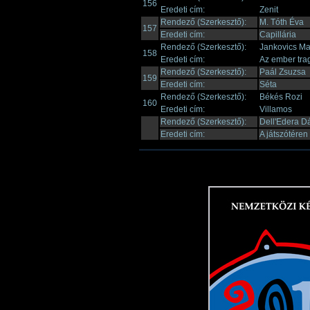
156
Eredeti cím:
Zenit
Rendező (Szerkesztő):
M. Tóth Éva
157
Eredeti cím:
Capillária
Rendező (Szerkesztő):
Jankovics Ma
158
Eredeti cím:
Az ember tra
Rendező (Szerkesztő):
Paál Zsuzsa
159
Eredeti cím:
Séta
Rendező (Szerkesztő):
Békés Rozi
160
Eredeti cím:
Villamos
Rendező (Szerkesztő):
Dell'Edera D
Eredeti cím:
A játszótéren