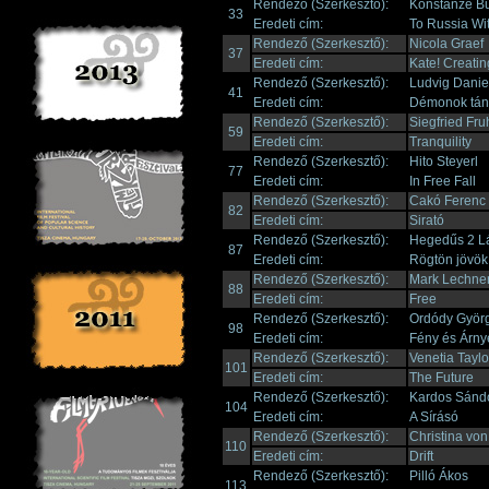
Rendező (Szerkesztő):
Konstanze B
33
Eredeti cím:
To Russia Wi
Rendező (Szerkesztő):
Nicola Graef
37
Eredeti cím:
Kate! Creatin
Rendező (Szerkesztő):
Ludvig Danie
41
Eredeti cím:
Démonok tán
Rendező (Szerkesztő):
Siegfried Fru
59
Eredeti cím:
Tranquility
Rendező (Szerkesztő):
Hito Steyerl
77
Eredeti cím:
In Free Fall
Rendező (Szerkesztő):
Cakó Ferenc
82
Eredeti cím:
Sirató
Rendező (Szerkesztő):
Hegedűs 2 L
87
Eredeti cím:
Rögtön jövök
Rendező (Szerkesztő):
Mark Lechne
88
Eredeti cím:
Free
Rendező (Szerkesztő):
Ordódy Györ
98
Eredeti cím:
Fény és Árnyé
Rendező (Szerkesztő):
Venetia Taylo
101
Eredeti cím:
The Future
Rendező (Szerkesztő):
Kardos Sánd
104
Eredeti cím:
A Sírásó
Rendező (Szerkesztő):
Christina vo
110
Eredeti cím:
Drift
Rendező (Szerkesztő):
Pilló Ákos
113