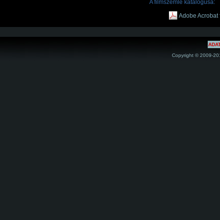
A filmszemle katalógusa:
Adobe Acrobat
ADA
Copyright © 2009-201