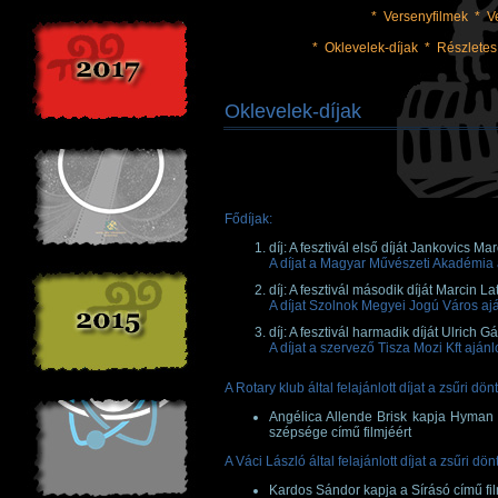
*
Versenyfilmek
*
V
*
Oklevelek-díjak
*
Részletes
Oklevelek-díjak
Fődíjak:
díj: A fesztivál első díját Jankovics M
A díjat a Magyar Művészeti Akadémia a
díj: A fesztivál második díját Marcin L
A díjat Szolnok Megyei Jogú Város aján
díj: A fesztivál harmadik díját Ulrich 
A díjat a szervező Tisza Mozi Kft ajánlo
A Rotary klub által felajánlott díjat a zsűri dö
Angélica Allende Brisk kapja Hyman 
szépsége című filmjéért
A Váci László által felajánlott díjat a zsűri dö
Kardos Sándor kapja a Sírásó című fil