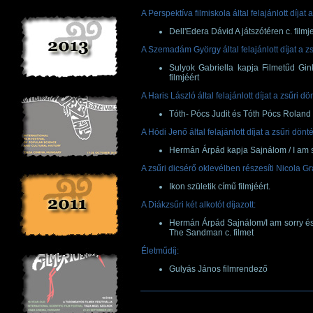
A Perspektíva filmiskola által felajánlott díjat
Dell'Edera Dávid A játszótéren c. filmje
A Szemadám György által felajánlott díjat a z
Sulyok Gabriella kapja Filmetűd Gin
filmjéért
A Haris László által felajánlott díjat a zsűri d
Tóth- Pócs Judit és Tóth Pócs Roland 
A Hódi Jenő által felajánlott díjat a zsűri dön
Hermán Árpád kapja Sajnálom / I am so
A zsűri dicsérő oklevélben részesíti Nicola Gr
Ikon születik című filmjéért.
A Diákzsűri két alkotót díjazott:
Hermán Árpád Sajnálom/I am sorry és
The Sandman c. filmet
Életműdíj:
Gulyás János filmrendező