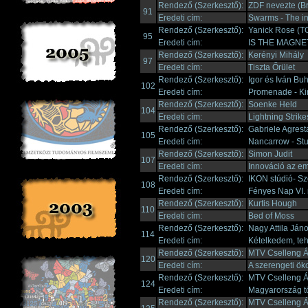
Rendező (Szerkesztő):
ZDF nevezte (B
91
Eredeti cím:
Swarms - The in
Rendező (Szerkesztő):
Yanick Rose (T
95
Eredeti cím:
IS THE MAGNE
Rendező (Szerkesztő):
Kerényi Mihály
97
Eredeti cím:
Tiszta Őrület
Rendező (Szerkesztő):
Igor és Iván Bu
102
Eredeti cím:
Promenade - Kir
Rendező (Szerkesztő):
Soenke Held
104
Eredeti cím:
Lightning Strike
Rendező (Szerkesztő):
Gabriele Agrest
105
Eredeti cím:
Nancarrow - St
Rendező (Szerkesztő):
Simon Judit
107
Eredeti cím:
Innováció az em
Rendező (Szerkesztő):
IKON stúdió- Sz
108
Eredeti cím:
Fényes Nap VI. 
Rendező (Szerkesztő):
Kurtis Hough
110
Eredeti cím:
Bed of Moss
Rendező (Szerkesztő):
Nagy Attila Ján
114
Eredeti cím:
Kételkedem, teh
Rendező (Szerkesztő):
MTV Cselleng 
120
Eredeti cím:
A szerengeti ök
Rendező (Szerkesztő):
MTV Cselleng 
124
Eredeti cím:
Magyarország tö
Rendező (Szerkesztő):
MTV Cselleng 