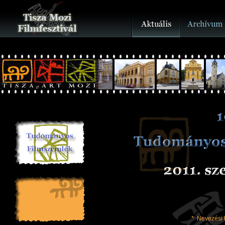
*
Nevezési 