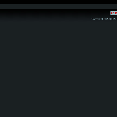
ADA
Copyright © 2009-201