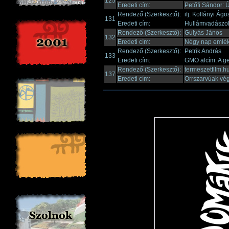
125
Eredeti cím:
Petőfi Sándor: Ú
Rendező (Szerkesztő):
ifj. Kollányi Ágo
131
Eredeti cím:
Hullámvadászo
Rendező (Szerkesztő):
Gulyás János
132
Eredeti cím:
Négy nap emlé
Rendező (Szerkesztő):
Petrik András
133
Eredeti cím:
GMO alcím: A ge
Rendező (Szerkesztő):
termeszetfilm.h
137
Eredeti cím:
Orrszarvúak vé