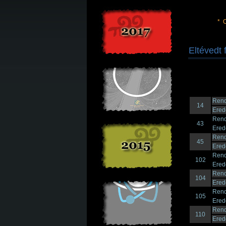
*
O
Eltévedt 
Rend
14
Erede
Rend
43
Erede
Rend
45
Erede
Rend
102
Erede
Rend
104
Erede
Rend
105
Erede
Rend
110
Erede