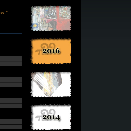
ése
*