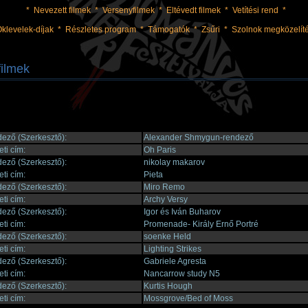
*
Nevezett filmek
*
Versenyfilmek
*
Eltévedt filmek
*
Vetítési rend
*
klevelek-díjak
*
Részletes program
*
Támogatók
*
Zsűri
*
Szolnok megközelít
filmek
ező (Szerkesztő):
Alexander Shmygun-rendező
ti cím:
Oh Paris
ező (Szerkesztő):
nikolay makarov
ti cím:
Pieta
ező (Szerkesztő):
Miro Remo
ti cím:
Archy Versy
ező (Szerkesztő):
Igor és Iván Buharov
ti cím:
Promenade- Király Ernő Portré
ező (Szerkesztő):
soenke Held
ti cím:
Lighting Strikes
ező (Szerkesztő):
Gabriele Agresta
ti cím:
Nancarrow study N5
ező (Szerkesztő):
Kurtis Hough
ti cím:
Mossgrove/Bed of Moss