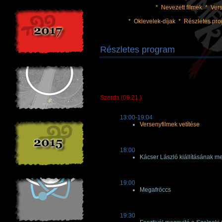
*
Nevezett filmek
*
Ver
*
Oklevelek-díjak
*
Részletes pr
Részletes program
Szerda (09.21.)
13:00-19:04
Versenyfilmek vetítése
18:00
Kácser László kiállításának 
19:00
Megafröccs
19:30