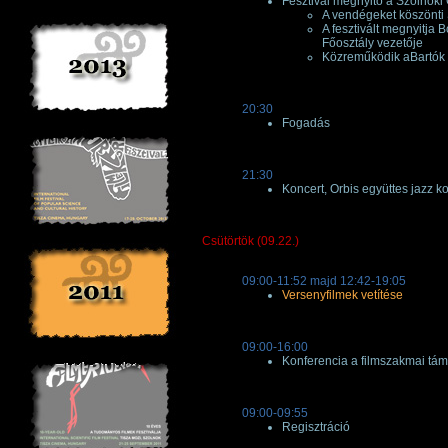
Fesztivál megnyitó a Szolnoki
A vendégeket köszönti
A fesztivált megnyitja 
Főosztály vezetője
Közreműködik aBartók
20:30
Fogadás
21:30
Koncert, Orbis együttes jazz k
Csütörtök (09.22.)
09:00-11:52 majd 12:42-19:05
Versenyfilmek vetítése
09:00-16:00
Konferencia a filmszakmai t
09:00-09:55
Regisztráció