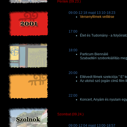
Péntek (09.23.)
09:00-12:18 majd 13:10-18:23
Versenyfilmek vetítése
17:00
Élet és Tudomány - a folyóirat
18:00
Particum Biennálé
Szabadtéri szoborkiállítás me
20:00
Eltévedt filmek szekciója " E" 
Az utolsó szó jogán című film I
22:00
Koncert, Anyám és nyulam egy
Szombat (09.24.)
09:00-12:04 majd 13:00-18:57