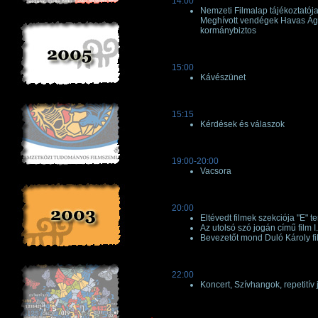
14:00
Nemzeti Filmalap tájékoztatój
Meghívott vendégek Havas Ágn
kormánybiztos
15:00
Kávészünet
15:15
Kérdések és válaszok
19:00-20:00
Vacsora
20:00
Eltévedt filmek szekciója "E" t
Az utolsó szó jogán című film I
Bevezetőt mond Duló Károly f
22:00
Koncert, Szívhangok, repetitív 