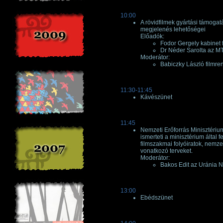
10:00
A rövidfilmek gyártási támoga
megjelenés lehetőségei
Előadók:
Fodor Gergely kabinet
Dr Néder Sarolta az M
Moderátor:
Babiczky László filmr
11:30-11:45
Kávészünet
11:45
Nemzeti Erőforrás Minisztériu
ismerteti a minisztérium által 
filmszakmai folyóiratok, nemze
vonatkozó terveket.
Moderátor:
Bakos Edit az Uránia N
13:00
Ebédszünet