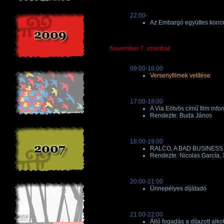
22:00-
Az Embargó együttes konce
November 7. szombat:
09:00-18:00
Versenyfilmek vetítése
17:00-18:00
A Via Eötvös című film info
Rendezte: Buda János
18:00-19:00
RALCO, A BAD BUSINESS cí
Rendezte: Nicolas García,
20:00-21:00
Ünnepélyes díjátadó
21:00-22:00
Álló fogadás a díjazott alko