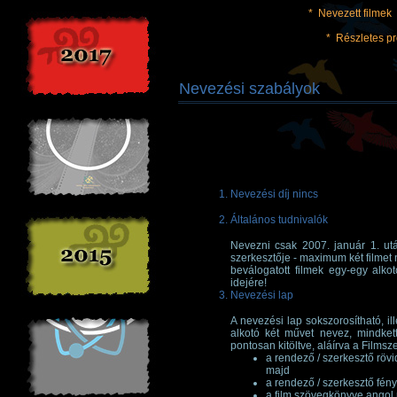
*
Nevezett filmek
*
Részletes p
Nevezési szabályok
Nevezési díj nincs
Általános tudnivalók
Nevezni csak 2007. január 1. utá
szerkesztője - maximum két filmet
beválogatott filmek egy-egy alkot
idejére!
Nevezési lap
A nevezési lap sokszorosítható, il
alkotó két művet nevez, mindkett
pontosan kitöltve, aláírva a Filmsze
a rendező / szerkesztő röv
majd
a rendező / szerkesztő fén
a film szövegkönyve ango