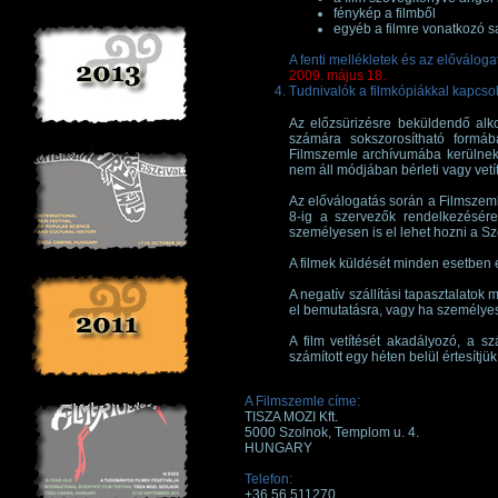
fénykép a filmből
egyéb a filmre vonatkozó s
A fenti mellékletek és az előválog
2009. május 18.
Tudnivalók a filmkópiákkal kapcso
Az előzsürizésre beküldendő alk
számára sokszorosítható formáb
Filmszemle archívumába kerülnek,
nem áll módjában bérleti vagy vetítés
Az előválogatás során a Filmszeml
8-ig a szervezők rendelkezésére k
személyesen is el lehet hozni a S
A filmek küldését minden esetben el
A negatív szállítási tapasztalatok
el bemutatásra, vagy ha személye
A film vetítését akadályozó, a szá
számított egy héten belül értesítj
A Filmszemle címe:
TISZA MOZI Kft.
5000 Szolnok, Templom u. 4.
HUNGARY
Telefon:
+36 56 511270