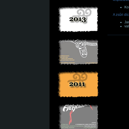
Ko
A zsűri d
Ja
va