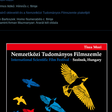
rmos Ildikó: Hímnős c. filmje
ícsérő oklevelét és a Nemzetközi Tudományos Filmszemle plakettjét
n Bartoszek: Homo Numerabilis c. filmje
lamint Arman Mazmanyan: Ararát két oldala