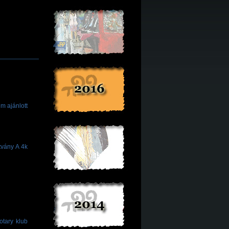
m ajánlott
vány A 4k
otary klub