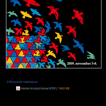
A filmszemle katalógusa:
Adobe Acrobat format (PDF):
7442 KB