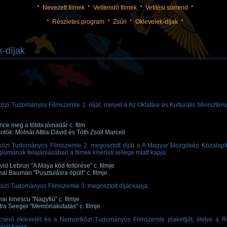
*
Nevezett filmek
*
Vetítendő filmek
*
Vetítési sorrend
*
*
Részletes program
*
Zsűri
*
Oklevelek-díjak
*
-díjak
zi Tudományos Filmszemle 1. díját, melyet a Az Oktatási és Kulturális Minisztériu
nce meg a többi jómadár c. film
otók: Molnár Attila Dávid és Tóth Zsolt Marcell
özi Tudományos Filmszemle 2. megosztott díját a A Magyar Mozgókép Közalapít
iumának felajánlásában a filmek kísérleti jellege miatt kapja:
vid Lebrun "A Maya kód feltörése" c. filmje
hai Bauman "Pusztulásra épült" c. filmje
özi Tudományos Filmszemle 3. megosztott díját kapja:
ai Ionescu "Nagyfiú" c. filmje
tra Seeger "Memóriakutatás" c. filmje
ícsérő oklevelét és a Nemzetközi Tudományos Filmszemle plakettjét, illetve a R
áját kapja: