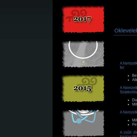
Oklevelek
A Nemzetkö
fel:
Be
Alk
A Nemzetk
Szakkollég
Da
Mi
A Nemzetk
Mih
Pe
A zsűri d
kisplasztik